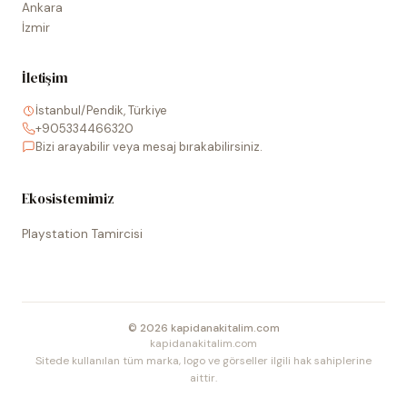
Ankara
İzmir
İletişim
İstanbul/Pendik, Türkiye
+905334466320
Bizi arayabilir veya mesaj bırakabilirsiniz.
Ekosistemimiz
Playstation Tamircisi
©
2026
kapidanakitalim.com
kapidanakitalim.com
Sitede kullanılan tüm marka, logo ve görseller ilgili hak sahiplerine
aittir.