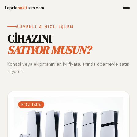
kapıda
nakit
alım.com
Menü
GÜVENLI & HIZLI İŞLEM
CİHAZINI
SATIYOR MUSUN?
Ana Sayfa
Konsol veya ekipmanını en iyi fiyata, anında ödemeyle satın
Alım Noktala
alıyoruz.
Hakkımızda
İletişim
HIZLI SATIŞ
WhatsApp 