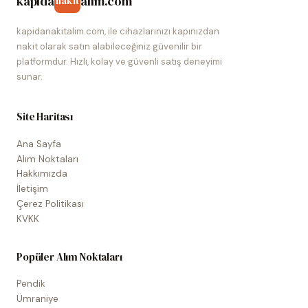
kapida
alim.com
nakit
kapidanakitalim.com, ile cihazlarınızı kapınızdan
nakit olarak satın alabileceğiniz güvenilir bir
platformdur. Hızlı, kolay ve güvenli satış deneyimi
sunar.
Site Haritası
Ana Sayfa
Alım Noktaları
Hakkımızda
İletişim
Çerez Politikası
KVKK
Popüler Alım Noktaları
Pendik
Ümraniye