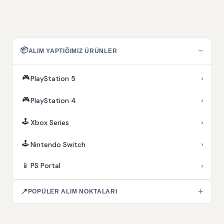
📦
−
ALIM YAPTIĞIMIZ ÜRÜNLER
🎮
›
PlayStation 5
🎮
›
PlayStation 4
🕹️
›
Xbox Series
🕹️
›
Nintendo Switch
›
📱
PS Portal
+
📍
POPÜLER ALIM NOKTALARI