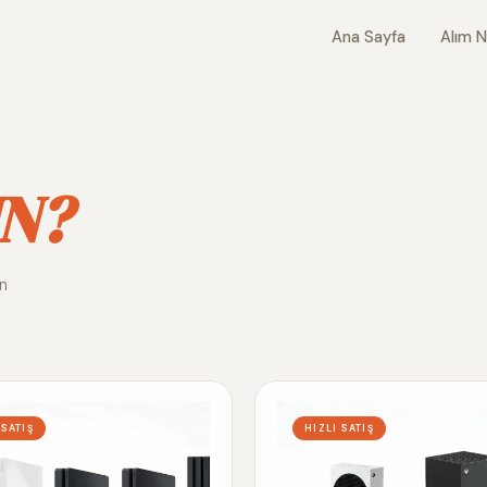
Ana Sayfa
Alım N
N?
ın
 SATIŞ
HIZLI SATIŞ