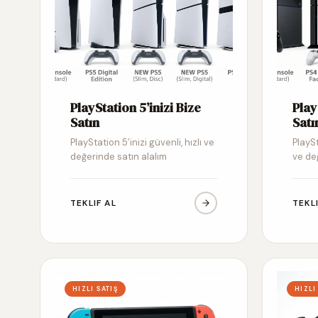
PlayStation 5’inizi Bize
Play
Satın
Satı
PlayStation 5’inizi güvenli, hızlı ve
PlaySt
değerinde satın alalım
ve de
TEKLIF AL
TEKL
HIZLI SATIŞ
HIZLI