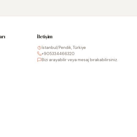
arı
İletişim
İstanbul/Pendik, Türkiye
+905334466320
Bizi arayabilir veya mesaj bırakabilirsiniz.