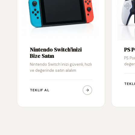
Nintendo Switch’inizi
PS P
Bize Satın
PS Por
değer
Nintendo Switch’inizi güvenli, hızlı
ve değerinde satın alalım
TEKL
TEKLIF AL