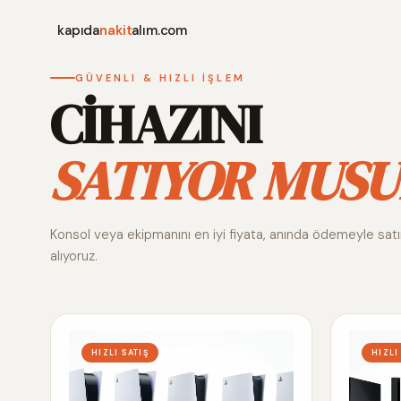
kapıda
nakit
alım.com
GÜVENLI & HIZLI İŞLEM
CİHAZINI
SATIYOR MUSU
Konsol veya ekipmanını en iyi fiyata, anında ödemeyle sat
alıyoruz.
HIZLI SATIŞ
HIZLI