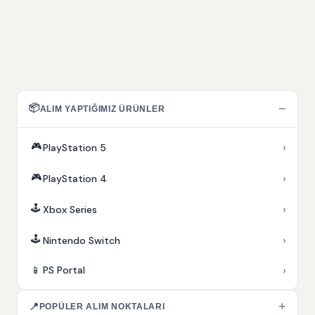
📦
−
ALIM YAPTIĞIMIZ ÜRÜNLER
🎮
›
PlayStation 5
🎮
›
PlayStation 4
🕹️
›
Xbox Series
🕹️
›
Nintendo Switch
›
📱
PS Portal
+
📍
POPÜLER ALIM NOKTALARI