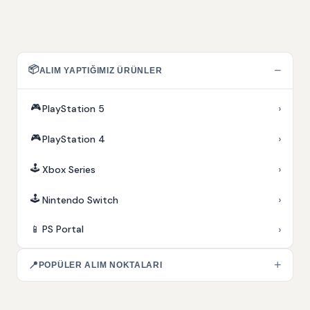
📦
−
ALIM YAPTIĞIMIZ ÜRÜNLER
🎮
›
PlayStation 5
🎮
›
PlayStation 4
🕹️
›
Xbox Series
🕹️
›
Nintendo Switch
›
📱
PS Portal
+
📍
POPÜLER ALIM NOKTALARI