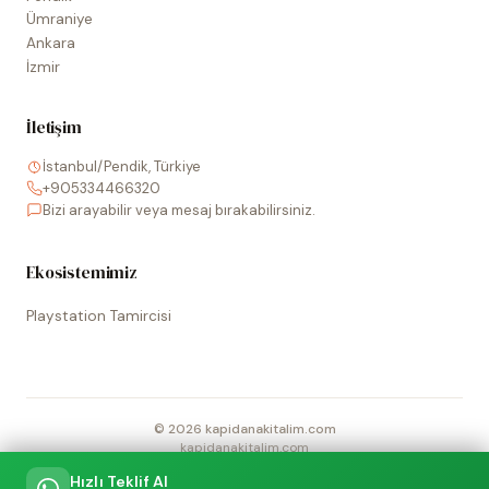
Ümraniye
Ankara
İzmir
İletişim
İstanbul/Pendik, Türkiye
+905334466320
Bizi arayabilir veya mesaj bırakabilirsiniz.
Ekosistemimiz
Playstation Tamircisi
©
2026
kapidanakitalim.com
kapidanakitalim.com
Sitede kullanılan tüm marka, logo ve görseller ilgili hak sahiplerine
Hızlı Teklif Al
aittir.