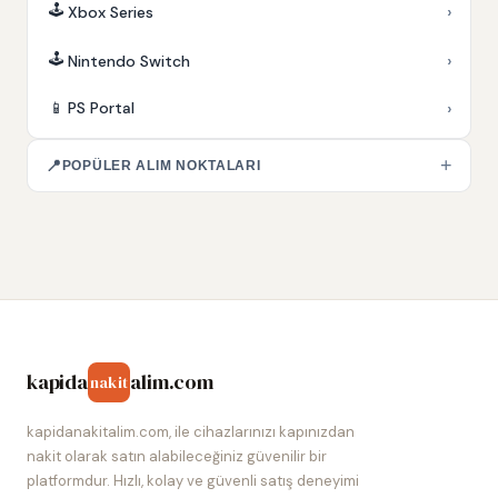
🕹️
›
Xbox Series
🕹️
›
Nintendo Switch
›
📱
PS Portal
+
📍
POPÜLER ALIM NOKTALARI
kapida
alim.com
nakit
kapidanakitalim.com, ile cihazlarınızı kapınızdan
nakit olarak satın alabileceğiniz güvenilir bir
platformdur. Hızlı, kolay ve güvenli satış deneyimi