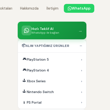
oktaları
Hakkımızda
İletişim
WhatsApp
Hızlı Teklif Al
→
WhatsApp ile bağlan
📦
−
ALIM YAPTIĞIMIZ ÜRÜNLER
🎮
›
PlayStation 5
🎮
›
PlayStation 4
🕹️
›
Xbox Series
🕹️
›
Nintendo Switch
›
📱
PS Portal