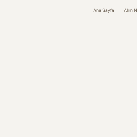
Ana Sayfa
Alım N