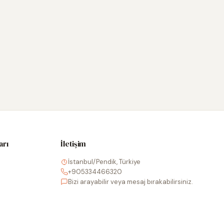
arı
İletişim
İstanbul/Pendik, Türkiye
+905334466320
Bizi arayabilir veya mesaj bırakabilirsiniz.