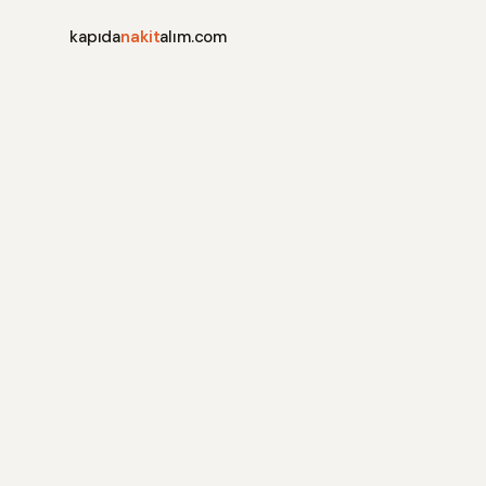
kapıda
nakit
alım.com