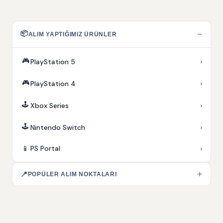
📦
−
ALIM YAPTIĞIMIZ ÜRÜNLER
🎮
›
PlayStation 5
🎮
›
PlayStation 4
🕹️
›
Xbox Series
🕹️
›
Nintendo Switch
›
📱
PS Portal
+
📍
POPÜLER ALIM NOKTALARI