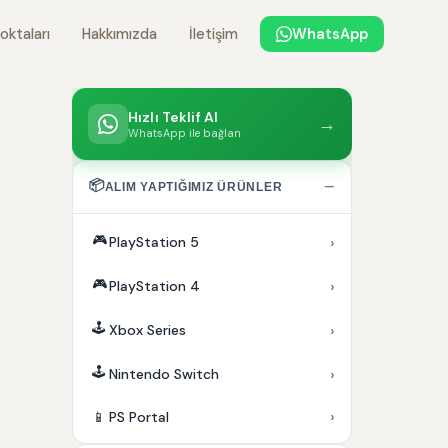
oktaları
Hakkımızda
İletişim
WhatsApp
Hızlı Teklif Al
→
WhatsApp ile bağlan
📦
−
ALIM YAPTIĞIMIZ ÜRÜNLER
🎮
›
PlayStation 5
🎮
›
PlayStation 4
🕹️
›
Xbox Series
🕹️
›
Nintendo Switch
›
📱
PS Portal