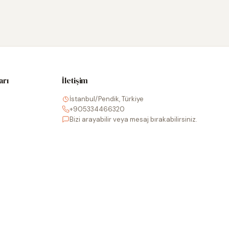
arı
İletişim
İstanbul/Pendik, Türkiye
+905334466320
Bizi arayabilir veya mesaj bırakabilirsiniz.