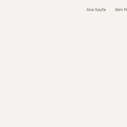
Ana Sayfa
Alım N