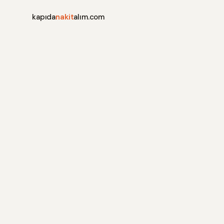
kapıda
nakit
alım.com