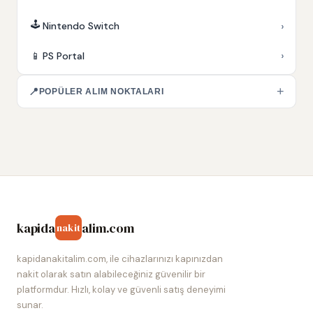
🕹️
›
Nintendo Switch
›
📱
PS Portal
+
📍
POPÜLER ALIM NOKTALARI
kapida
alim.com
nakit
kapidanakitalim.com, ile cihazlarınızı kapınızdan
nakit olarak satın alabileceğiniz güvenilir bir
platformdur. Hızlı, kolay ve güvenli satış deneyimi
sunar.