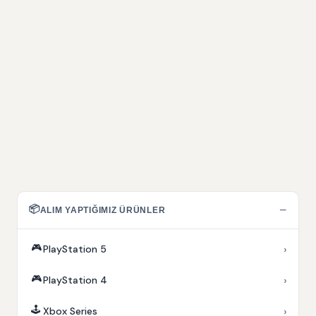
📦
−
ALIM YAPTIĞIMIZ ÜRÜNLER
🎮
›
PlayStation 5
🎮
›
PlayStation 4
🕹️
›
Xbox Series