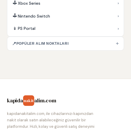
🕹️
›
Xbox Series
🕹️
›
Nintendo Switch
›
📱
PS Portal
+
📍
POPÜLER ALIM NOKTALARI
kapida
alim.com
nakit
kapidanakitalim.com, ile cihazlarınızı kapınızdan
nakit olarak satın alabileceğiniz güvenilir bir
platformdur. Hızlı, kolay ve güvenli satış deneyimi