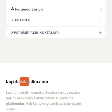
🕹️
›
Nintendo Switch
›
📱
PS Portal
+
📍
POPÜLER ALIM NOKTALARI
kapida
alim.com
nakit
kapidanakitalim.com, ile cihazlarınızı kapınızdan
nakit olarak satın alabileceğiniz güvenilir bir
platformdur. Hızlı, kolay ve güvenli satış deneyimi
sunar.