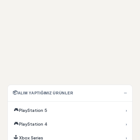
📦
−
ALIM YAPTIĞIMIZ ÜRÜNLER
🎮
›
PlayStation 5
🎮
›
PlayStation 4
🕹️
›
Xbox Series