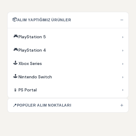
📦
−
ALIM YAPTIĞIMIZ ÜRÜNLER
🎮
›
PlayStation 5
🎮
›
PlayStation 4
🕹️
›
Xbox Series
🕹️
›
Nintendo Switch
›
📱
PS Portal
+
📍
POPÜLER ALIM NOKTALARI