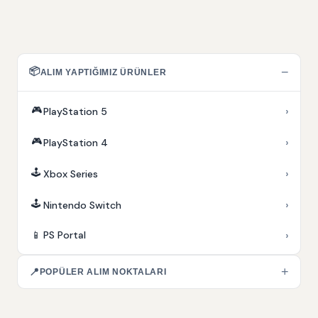
📦
−
ALIM YAPTIĞIMIZ ÜRÜNLER
🎮
›
PlayStation 5
🎮
›
PlayStation 4
🕹️
›
Xbox Series
🕹️
›
Nintendo Switch
›
📱
PS Portal
+
📍
POPÜLER ALIM NOKTALARI