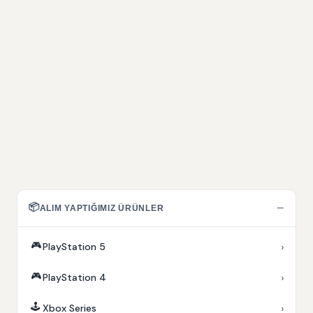
📦
−
ALIM YAPTIĞIMIZ ÜRÜNLER
🎮
›
PlayStation 5
🎮
›
PlayStation 4
🕹️
›
Xbox Series