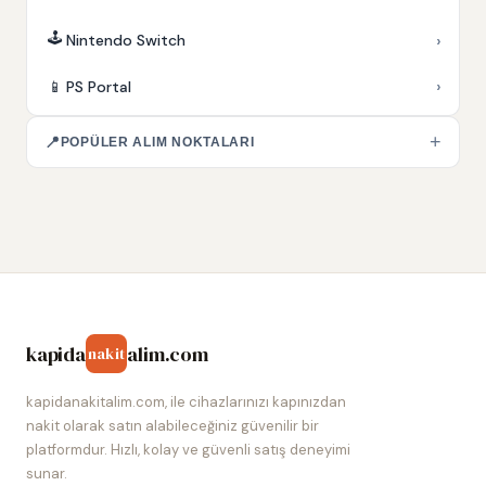
🕹️
›
Nintendo Switch
›
📱
PS Portal
+
📍
POPÜLER ALIM NOKTALARI
kapida
alim.com
nakit
kapidanakitalim.com, ile cihazlarınızı kapınızdan
nakit olarak satın alabileceğiniz güvenilir bir
platformdur. Hızlı, kolay ve güvenli satış deneyimi
sunar.