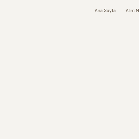
Ana Sayfa
Alım N