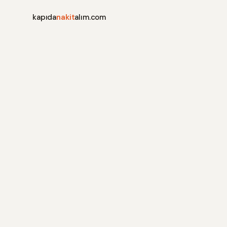
kapıda
nakit
alım.com