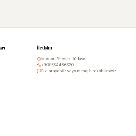
arı
İletişim
İstanbul/Pendik, Türkiye
+905334466320
Bizi arayabilir veya mesaj bırakabilirsiniz.