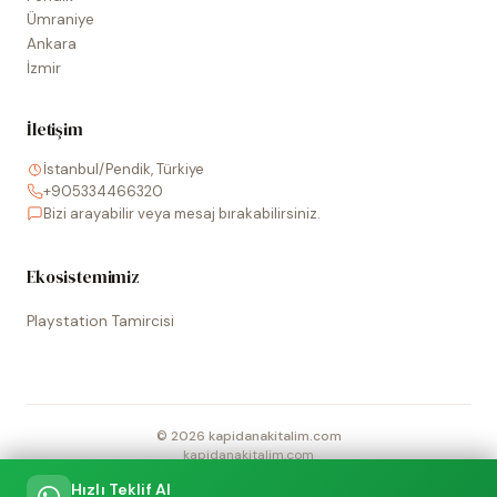
Ümraniye
Ankara
İzmir
İletişim
İstanbul/Pendik, Türkiye
+905334466320
Bizi arayabilir veya mesaj bırakabilirsiniz.
Ekosistemimiz
Playstation Tamircisi
©
2026
kapidanakitalim.com
kapidanakitalim.com
Sitede kullanılan tüm marka, logo ve görseller ilgili hak sahiplerine
Hızlı Teklif Al
aittir.