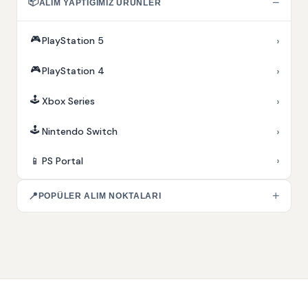
📦
−
ALIM YAPTIĞIMIZ ÜRÜNLER
🎮
›
PlayStation 5
🎮
›
PlayStation 4
🕹️
›
Xbox Series
🕹️
›
Nintendo Switch
›
📱
PS Portal
+
📍
POPÜLER ALIM NOKTALARI