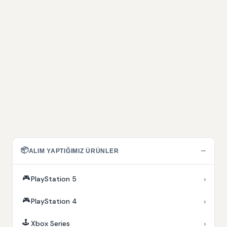
📦
−
ALIM YAPTIĞIMIZ ÜRÜNLER
🎮
›
PlayStation 5
🎮
›
PlayStation 4
🕹️
›
Xbox Series