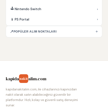
🕹️
›
Nintendo Switch
›
📱
PS Portal
+
📍
POPÜLER ALIM NOKTALARI
kapida
alim.com
nakit
kapidanakitalim.com, ile cihazlarınızı kapınızdan
nakit olarak satın alabileceğiniz güvenilir bir
platformdur. Hızlı, kolay ve güvenli satış deneyimi
sunar.