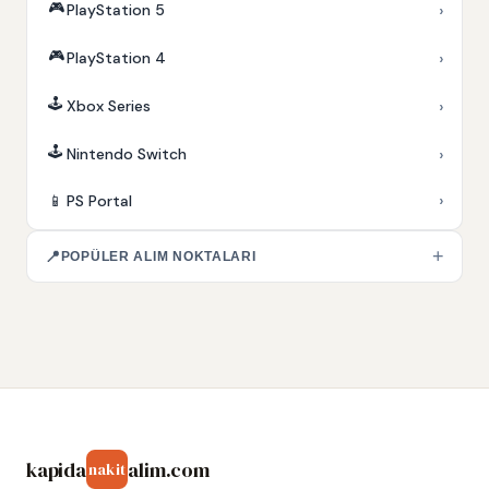
🎮
›
PlayStation 5
🎮
›
PlayStation 4
🕹️
›
Xbox Series
🕹️
›
Nintendo Switch
›
📱
PS Portal
+
📍
POPÜLER ALIM NOKTALARI
kapida
alim.com
nakit