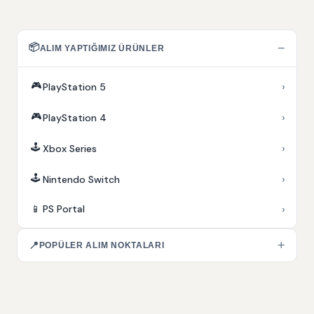
📦
−
ALIM YAPTIĞIMIZ ÜRÜNLER
🎮
›
PlayStation 5
🎮
›
PlayStation 4
🕹️
›
Xbox Series
🕹️
›
Nintendo Switch
›
📱
PS Portal
+
📍
POPÜLER ALIM NOKTALARI