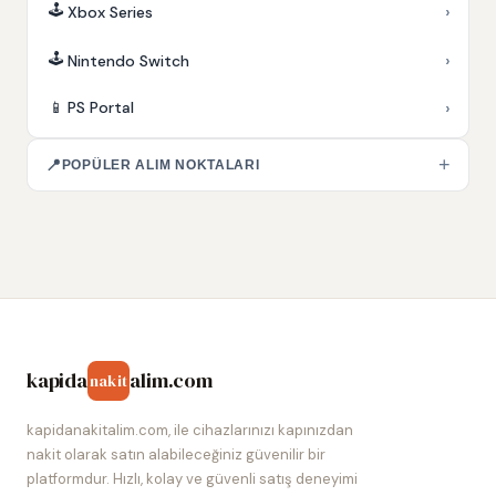
🕹️
›
Xbox Series
🕹️
›
Nintendo Switch
›
📱
PS Portal
+
📍
POPÜLER ALIM NOKTALARI
kapida
alim.com
nakit
kapidanakitalim.com, ile cihazlarınızı kapınızdan
nakit olarak satın alabileceğiniz güvenilir bir
platformdur. Hızlı, kolay ve güvenli satış deneyimi