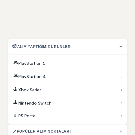
📦
−
ALIM YAPTIĞIMIZ ÜRÜNLER
🎮
›
PlayStation 5
🎮
›
PlayStation 4
🕹️
›
Xbox Series
🕹️
›
Nintendo Switch
›
📱
PS Portal
+
📍
POPÜLER ALIM NOKTALARI