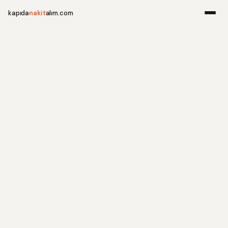
kapıda
nakit
alım.com
Menü
Ana Sayfa
Alım Noktala
Hakkımızda
İletişim
WhatsApp 