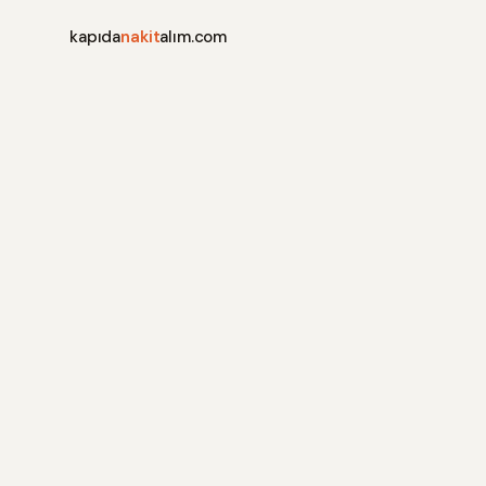
kapıda
nakit
alım.com