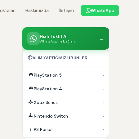
oktaları
Hakkımızda
İletişim
WhatsApp
Hızlı Teklif Al
→
WhatsApp ile bağlan
📦
−
ALIM YAPTIĞIMIZ ÜRÜNLER
🎮
›
PlayStation 5
🎮
›
PlayStation 4
🕹️
›
Xbox Series
🕹️
›
Nintendo Switch
›
📱
PS Portal