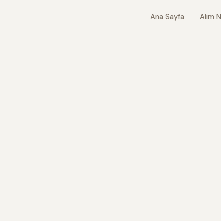
Ana Sayfa
Alım N