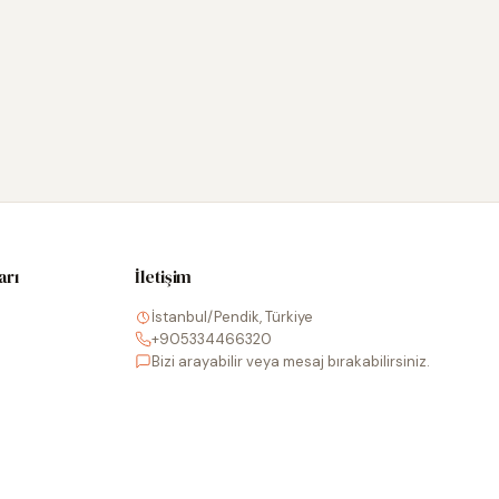
arı
İletişim
İstanbul/Pendik, Türkiye
+905334466320
Bizi arayabilir veya mesaj bırakabilirsiniz.