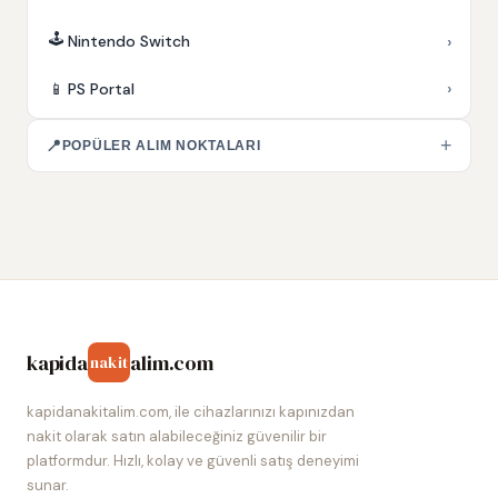
🕹️
›
Nintendo Switch
›
📱
PS Portal
+
📍
POPÜLER ALIM NOKTALARI
kapida
alim.com
nakit
kapidanakitalim.com, ile cihazlarınızı kapınızdan
nakit olarak satın alabileceğiniz güvenilir bir
platformdur. Hızlı, kolay ve güvenli satış deneyimi
sunar.