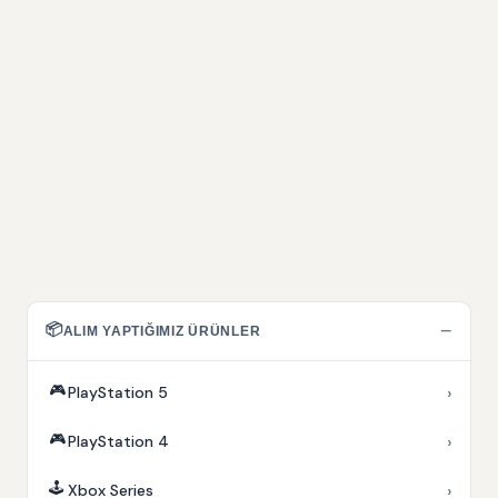
📦
−
ALIM YAPTIĞIMIZ ÜRÜNLER
🎮
›
PlayStation 5
🎮
›
PlayStation 4
🕹️
›
Xbox Series