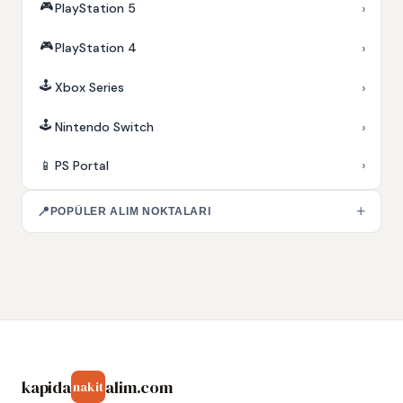
🎮
›
PlayStation 5
🎮
›
PlayStation 4
🕹️
›
Xbox Series
🕹️
›
Nintendo Switch
›
📱
PS Portal
+
📍
POPÜLER ALIM NOKTALARI
kapida
alim.com
nakit