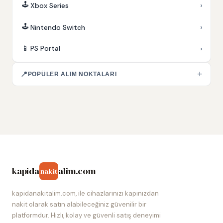
🕹️
›
Xbox Series
🕹️
›
Nintendo Switch
›
📱
PS Portal
+
📍
POPÜLER ALIM NOKTALARI
kapida
alim.com
nakit
kapidanakitalim.com, ile cihazlarınızı kapınızdan
nakit olarak satın alabileceğiniz güvenilir bir
platformdur. Hızlı, kolay ve güvenli satış deneyimi