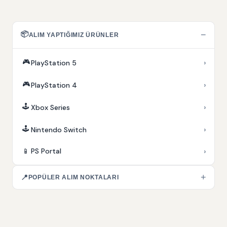
📦
−
ALIM YAPTIĞIMIZ ÜRÜNLER
🎮
›
PlayStation 5
🎮
›
PlayStation 4
🕹️
›
Xbox Series
🕹️
›
Nintendo Switch
›
📱
PS Portal
+
📍
POPÜLER ALIM NOKTALARI