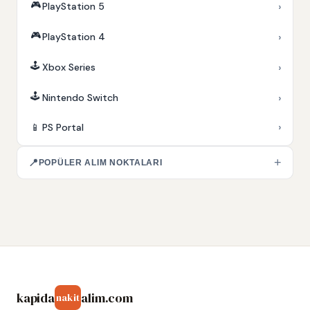
🎮
›
PlayStation 5
🎮
›
PlayStation 4
🕹️
›
Xbox Series
🕹️
›
Nintendo Switch
›
📱
PS Portal
+
📍
POPÜLER ALIM NOKTALARI
kapida
alim.com
nakit