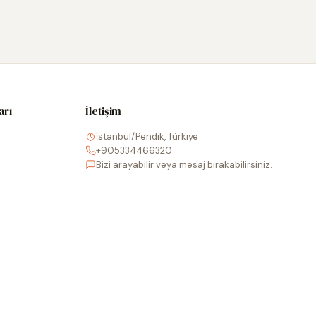
arı
İletişim
İstanbul/Pendik, Türkiye
+905334466320
Bizi arayabilir veya mesaj bırakabilirsiniz.