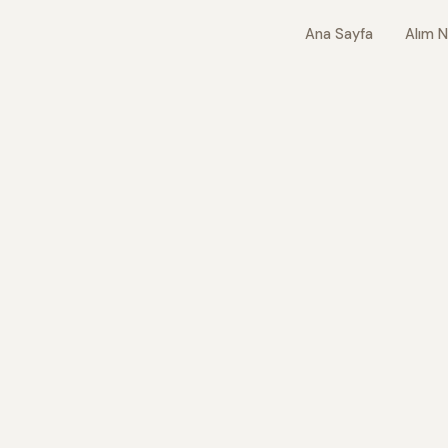
Ana Sayfa
Alım N