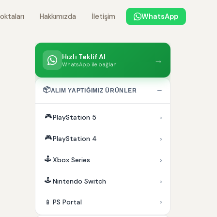
oktaları
Hakkımızda
İletişim
WhatsApp
Hızlı Teklif Al
→
WhatsApp ile bağlan
📦
−
ALIM YAPTIĞIMIZ ÜRÜNLER
🎮
›
PlayStation 5
🎮
›
PlayStation 4
🕹️
›
Xbox Series
🕹️
›
Nintendo Switch
›
📱
PS Portal