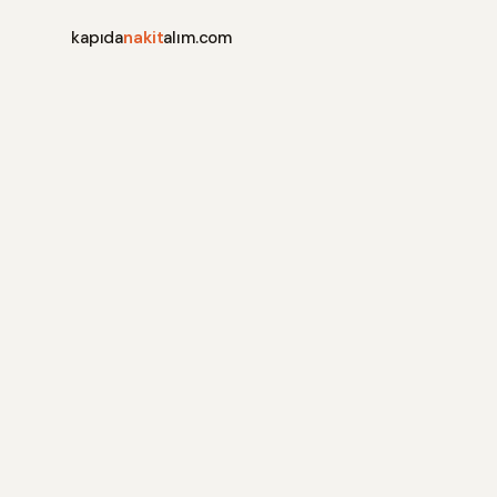
kapıda
nakit
alım.com