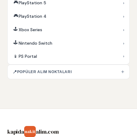
🎮
›
PlayStation 5
🎮
›
PlayStation 4
🕹️
›
Xbox Series
🕹️
›
Nintendo Switch
›
📱
PS Portal
+
📍
POPÜLER ALIM NOKTALARI
kapida
alim.com
nakit