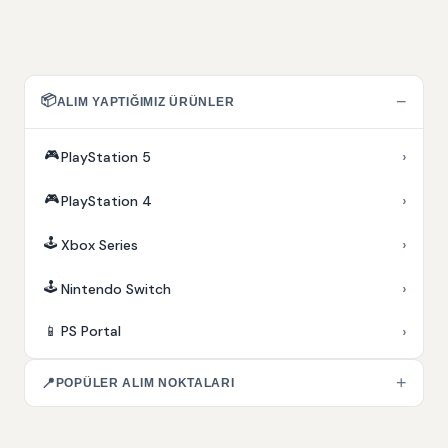
📦
−
ALIM YAPTIĞIMIZ ÜRÜNLER
🎮
›
PlayStation 5
🎮
›
PlayStation 4
🕹️
›
Xbox Series
🕹️
›
Nintendo Switch
›
📱
PS Portal
+
📍
POPÜLER ALIM NOKTALARI