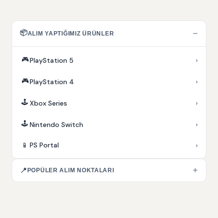
📦
−
ALIM YAPTIĞIMIZ ÜRÜNLER
🎮
›
PlayStation 5
🎮
›
PlayStation 4
🕹️
›
Xbox Series
🕹️
›
Nintendo Switch
›
📱
PS Portal
+
📍
POPÜLER ALIM NOKTALARI