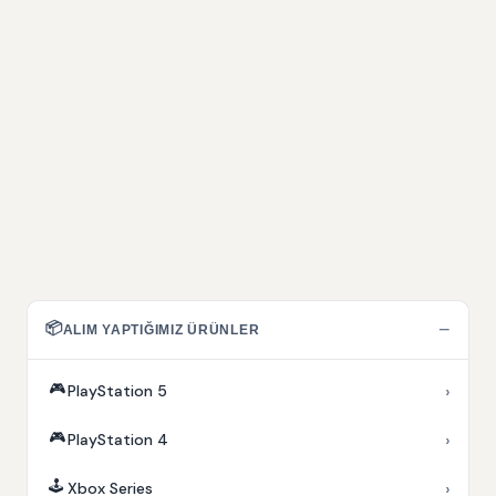
📦
−
ALIM YAPTIĞIMIZ ÜRÜNLER
🎮
›
PlayStation 5
🎮
›
PlayStation 4
🕹️
›
Xbox Series