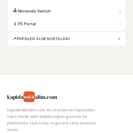
🕹️
›
Nintendo Switch
›
📱
PS Portal
+
📍
POPÜLER ALIM NOKTALARI
kapida
alim.com
nakit
kapidanakitalim.com, ile cihazlarınızı kapınızdan
nakit olarak satın alabileceğiniz güvenilir bir
platformdur. Hızlı, kolay ve güvenli satış deneyimi
sunar.