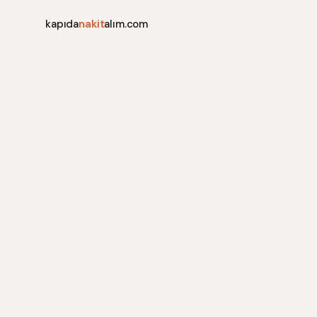
kapıda
nakit
alım.com