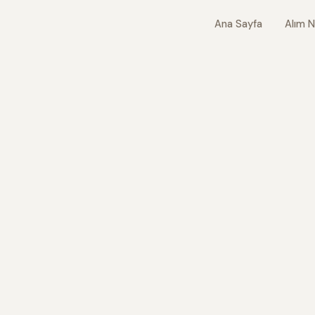
Ana Sayfa
Alım N