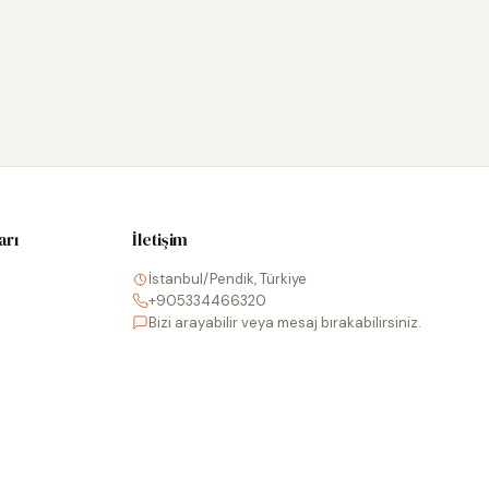
arı
İletişim
İstanbul/Pendik, Türkiye
+905334466320
Bizi arayabilir veya mesaj bırakabilirsiniz.