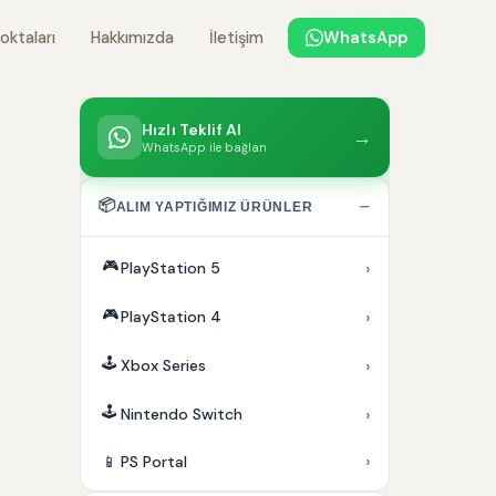
oktaları
Hakkımızda
İletişim
WhatsApp
Hızlı Teklif Al
→
WhatsApp ile bağlan
📦
−
ALIM YAPTIĞIMIZ ÜRÜNLER
🎮
›
PlayStation 5
🎮
›
PlayStation 4
🕹️
›
Xbox Series
🕹️
›
Nintendo Switch
›
📱
PS Portal