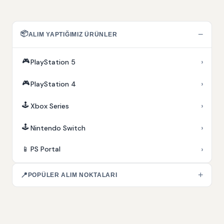
📦
−
ALIM YAPTIĞIMIZ ÜRÜNLER
🎮
›
PlayStation 5
🎮
›
PlayStation 4
🕹️
›
Xbox Series
🕹️
›
Nintendo Switch
›
📱
PS Portal
+
📍
POPÜLER ALIM NOKTALARI