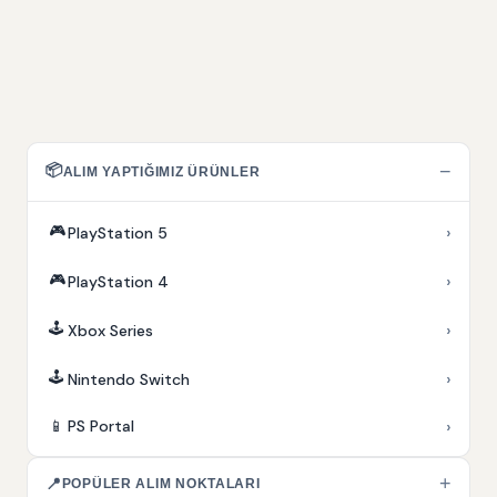
📦
−
ALIM YAPTIĞIMIZ ÜRÜNLER
🎮
›
PlayStation 5
🎮
›
PlayStation 4
🕹️
›
Xbox Series
🕹️
›
Nintendo Switch
›
📱
PS Portal
+
📍
POPÜLER ALIM NOKTALARI