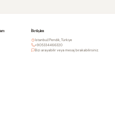
arı
İletişim
İstanbul/Pendik, Türkiye
+905334466320
Bizi arayabilir veya mesaj bırakabilirsiniz.