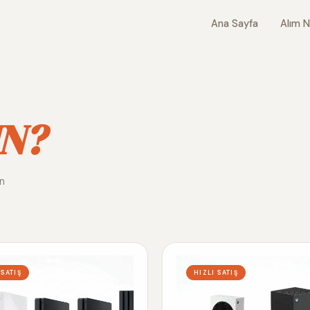
Ana Sayfa
Alım N
N?
ın
 SATIŞ
HIZLI SATIŞ