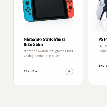
Nintendo Switch’inizi
PS P
Bize Satın
PS Por
değer
Nintendo Switch’inizi güvenli, hızlı
ve değerinde satın alalım
TEKL
TEKLIF AL