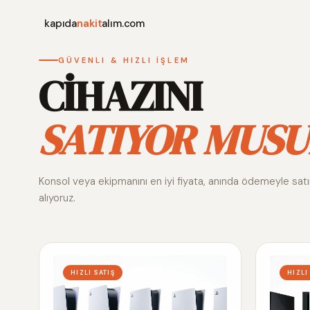
kapıda
nakit
alım.com
GÜVENLI & HIZLI İŞLEM
CİHAZINI
SATIYOR MUSU
Konsol veya ekipmanını en iyi fiyata, anında ödemeyle sat
alıyoruz.
HIZLI SATIŞ
HIZLI