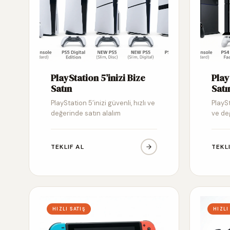
PlayStation 5’inizi Bize
Play
Satın
Satı
PlayStation 5’inizi güvenli, hızlı ve
PlaySt
değerinde satın alalım
ve de
TEKLIF AL
TEKL
HIZLI SATIŞ
HIZLI