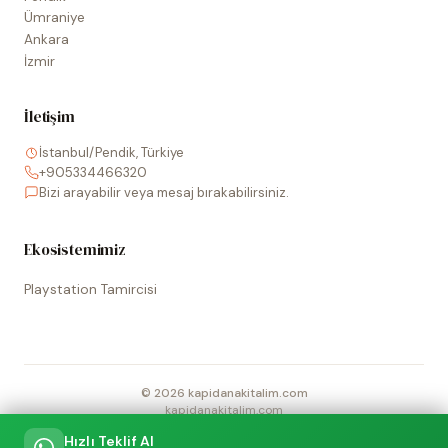
Ümraniye
Ankara
İzmir
İletişim
İstanbul/Pendik, Türkiye
+905334466320
Bizi arayabilir veya mesaj bırakabilirsiniz.
Ekosistemimiz
Playstation Tamircisi
©
2026
kapidanakitalim.com
kapidanakitalim.com
Sitede kullanılan tüm marka, logo ve görseller ilgili hak sahiplerine
Hızlı Teklif Al
aittir.