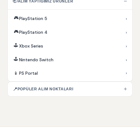
📦
−
ALIM YAPTIĞIMIZ ÜRÜNLER
🎮
›
PlayStation 5
🎮
›
PlayStation 4
🕹️
›
Xbox Series
🕹️
›
Nintendo Switch
›
📱
PS Portal
+
📍
POPÜLER ALIM NOKTALARI