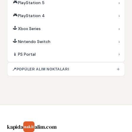
🎮
›
PlayStation 5
🎮
›
PlayStation 4
🕹️
›
Xbox Series
🕹️
›
Nintendo Switch
›
📱
PS Portal
+
📍
POPÜLER ALIM NOKTALARI
kapida
alim.com
nakit