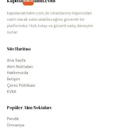
kapida
alim.com
nakit
kapidanakitalim.com, ile cihazlarınızı kapınızdan
nakit olarak satın alabileceğiniz güvenilir bir
platformdur. Hızlı, kolay ve güvenli satış deneyimi
sunar.
Site Haritası
Ana Sayfa
Alım Noktaları
Hakkımızda
İletişim
Çerez Politikası
KVKK
Popüler Alım Noktaları
Pendik
Ümraniye