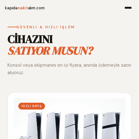
kapıda
nakit
alım.com
Menü
GÜVENLI & HIZLI İŞLEM
CİHAZINI
SATIYOR MUSUN?
Ana Sayfa
Konsol veya ekipmanını en iyi fiyata, anında ödemeyle satın
Alım Noktala
alıyoruz.
Hakkımızda
İletişim
HIZLI SATIŞ
WhatsApp 