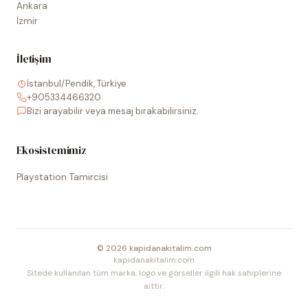
Ankara
İzmir
İletişim
İstanbul/Pendik, Türkiye
+905334466320
Bizi arayabilir veya mesaj bırakabilirsiniz.
Ekosistemimiz
Playstation Tamircisi
©
2026
kapidanakitalim.com
kapidanakitalim.com
Sitede kullanılan tüm marka, logo ve görseller ilgili hak sahiplerine
aittir.