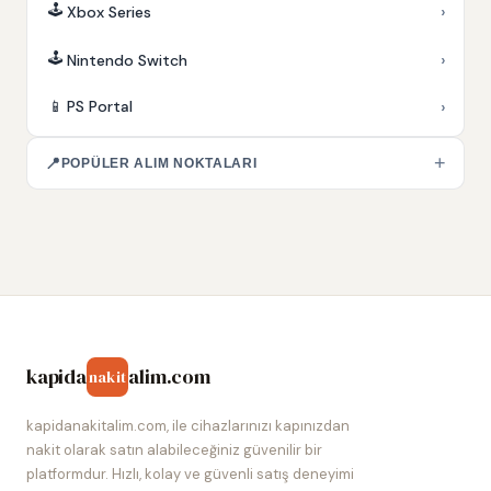
🕹️
›
Xbox Series
🕹️
›
Nintendo Switch
›
📱
PS Portal
+
📍
POPÜLER ALIM NOKTALARI
kapida
alim.com
nakit
kapidanakitalim.com, ile cihazlarınızı kapınızdan
nakit olarak satın alabileceğiniz güvenilir bir
platformdur. Hızlı, kolay ve güvenli satış deneyimi