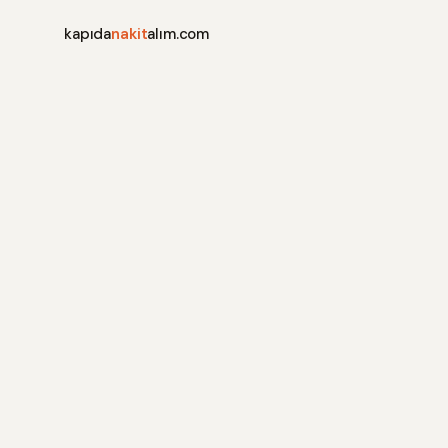
kapıda
nakit
alım.com