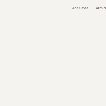
Ana Sayfa
Alım N