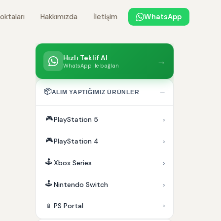
oktaları
Hakkımızda
İletişim
WhatsApp
Hızlı Teklif Al
→
WhatsApp ile bağlan
📦
−
ALIM YAPTIĞIMIZ ÜRÜNLER
🎮
›
PlayStation 5
🎮
›
PlayStation 4
🕹️
›
Xbox Series
🕹️
›
Nintendo Switch
›
📱
PS Portal