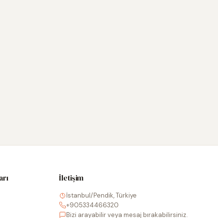
arı
İletişim
İstanbul/Pendik, Türkiye
+905334466320
Bizi arayabilir veya mesaj bırakabilirsiniz.