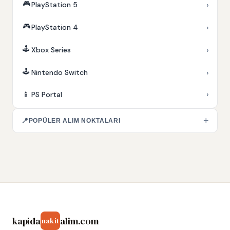
🎮
›
PlayStation 5
🎮
›
PlayStation 4
🕹️
›
Xbox Series
🕹️
›
Nintendo Switch
›
📱
PS Portal
+
📍
POPÜLER ALIM NOKTALARI
kapida
alim.com
nakit