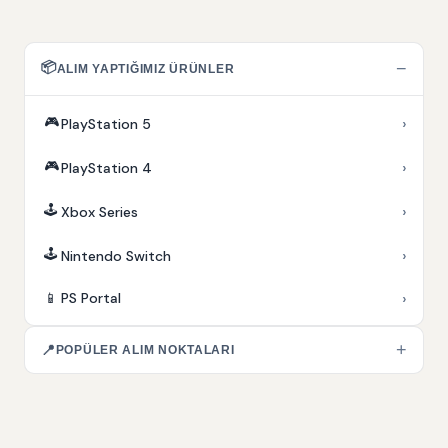
📦
−
ALIM YAPTIĞIMIZ ÜRÜNLER
🎮
›
PlayStation 5
🎮
›
PlayStation 4
🕹️
›
Xbox Series
🕹️
›
Nintendo Switch
›
📱
PS Portal
+
📍
POPÜLER ALIM NOKTALARI