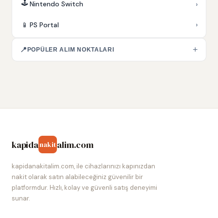
🕹️
›
Nintendo Switch
›
📱
PS Portal
+
📍
POPÜLER ALIM NOKTALARI
kapida
alim.com
nakit
kapidanakitalim.com, ile cihazlarınızı kapınızdan
nakit olarak satın alabileceğiniz güvenilir bir
platformdur. Hızlı, kolay ve güvenli satış deneyimi
sunar.