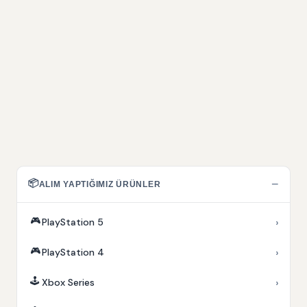
📦
−
ALIM YAPTIĞIMIZ ÜRÜNLER
🎮
›
PlayStation 5
🎮
›
PlayStation 4
🕹️
›
Xbox Series