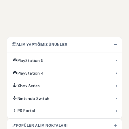
📦
−
ALIM YAPTIĞIMIZ ÜRÜNLER
🎮
›
PlayStation 5
🎮
›
PlayStation 4
🕹️
›
Xbox Series
🕹️
›
Nintendo Switch
›
📱
PS Portal
+
📍
POPÜLER ALIM NOKTALARI