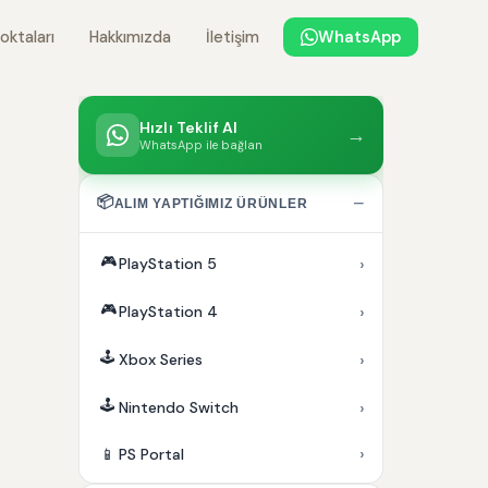
oktaları
Hakkımızda
İletişim
WhatsApp
Hızlı Teklif Al
→
WhatsApp ile bağlan
📦
−
ALIM YAPTIĞIMIZ ÜRÜNLER
🎮
›
PlayStation 5
🎮
›
PlayStation 4
🕹️
›
Xbox Series
🕹️
›
Nintendo Switch
›
📱
PS Portal