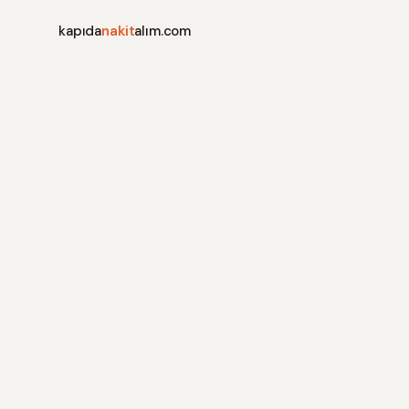
kapıda
nakit
alım.com