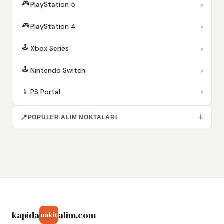
🎮
›
PlayStation 5
🎮
›
PlayStation 4
🕹️
›
Xbox Series
🕹️
›
Nintendo Switch
›
📱
PS Portal
+
📍
POPÜLER ALIM NOKTALARI
kapida
alim.com
nakit