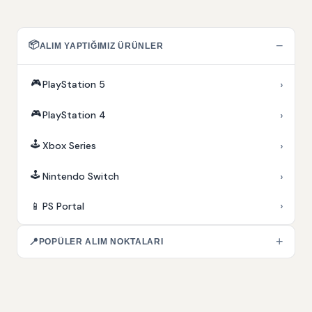
📦
−
ALIM YAPTIĞIMIZ ÜRÜNLER
🎮
›
PlayStation 5
🎮
›
PlayStation 4
🕹️
›
Xbox Series
🕹️
›
Nintendo Switch
›
📱
PS Portal
+
📍
POPÜLER ALIM NOKTALARI